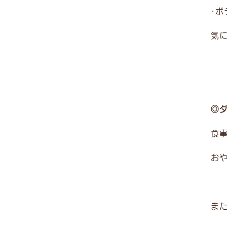
・
気
◎
食
お
〒230-0011 神奈川県横浜市鶴見区上末吉1-17
病院・ホテル受付 TEL.
045-520-2000
ま
トリミング受付 TEL.
045-947-3006