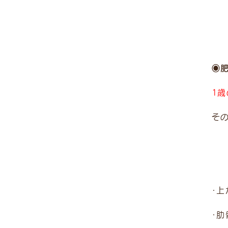
◉
1
そ
・
・肋