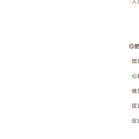
・
◎
・関
・心
・糖
・尿
・皮