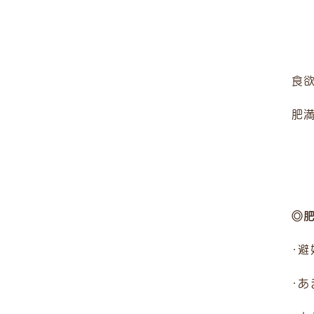
食
肥
◎
・
・