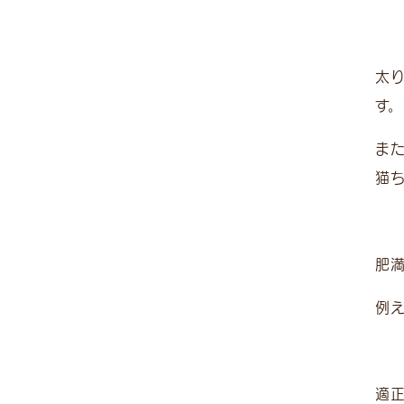
太
す。
ま
猫
肥
例
適