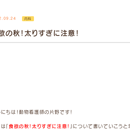
2.09.24
内科
時間
月
火
水
木
金
土
日/祝
欲の秋！太りすぎに注意！
12:00
●
●
●
／
●
●
●
1:30）
19:00
●
●
●
／
●
●
●
8:30）
了30分前まで。 ※ 受付
別途「時間外診療費」
ます。 予めご了承くださ
んにちは！動物看護師の片野です！
食欲の秋！太りすぎに注意！
は『
』について書いていこうと