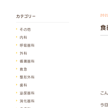
202
カテゴリー
診療
食
その他
9:00
~
内科
（受付
～1
呼吸器科
15:00
~
外科
（受付
～1
循環器科
救急
受付は終
整形外科
時間外は
歯科
が発生し
こ
泌尿器科
い。
消化器科
今回