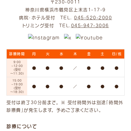
〒230-0011
神奈川県横浜市鶴見区上末吉1-17-9
病院・ホテル受付 TEL.
045-520-2000
トリミング受付 TEL.
045-947-3006
診療時間
月
火
水
木
金
土
日/祝
9:00
~12:00
●
●
●
／
●
●
●
（受付
～11:30）
15:00
~19:00
●
●
●
／
●
●
●
（受付
～18:30）
受付は終了30分前まで。 ※ 受付時間外は別途「時間外
診療費」
が発生します。 予めご了承ください。
診療について