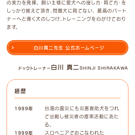
の実力を発揮。 飼い主様に愛犬への接し方・育て方・を
しっかり覚えて頂き、問題犬に育てない、 最高のパート
ナーへと導く犬のしつけ、トレーニングを心がけており
ます。
白川真二先生 公式ホームページ
白川 真二
ドックトレーナー
SHINJI SHIRAKAWA
経歴
1999年
台湾の震災にも災害救助犬をつれ
て出動し被災者の捜索活動にあた
る。
1999年
スロベニアでおこなわれた