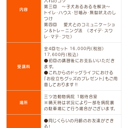
入れのコツ
第三回 ～子犬あるあるを解決～
内容
トイレ・ハウス・甘噛み・無駄吠えのし
つけ
第四回 愛犬とのコミュニケーショ
ン＆トレーニング法 (オイデ・スワ
レ・マテ・フセ)
全4回セット 16,000円(税別)
17,600円（税込）
●初回の講習後にお支払いいただき
受講料
ます。
●これからのドッグライフにおける
『お役立ちグッズのプレゼント』もご用
意しております‼
三ツ池動物病院 1階待合室
場所
※晴天時は状況により一部を病院裏
の駐車場にて行う場合がございます。
●同じくらいの月齢のお友達ができ
る！