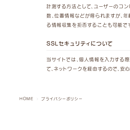
計測する方法として、ユーザーのコン
数、位置情報などが得られますが、年
る情報収集を拒否することも可能です
SSLセキュリティについて
当サイトでは、個人情報を入力する際、暗
〒230-0011 神奈川県横浜市鶴見区上末吉1-17
て、ネットワークを経由するので、安
病院・ホテル受付 TEL.
045-520-2000
トリミング受付 TEL.
045-947-3006
HOME
プライバシーポリシー