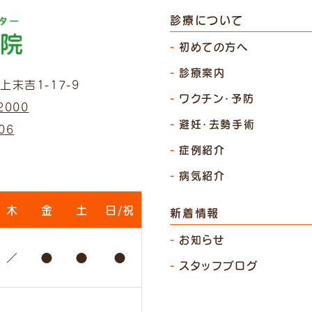
診療について
初めての方へ
診療案内
末吉1-17-9
ワクチン・予防
2000
避妊・去勢手術
06
症例紹介
病気紹介
木
金
土
日/祝
新着情報
お知らせ
／
●
●
●
スタッフブログ