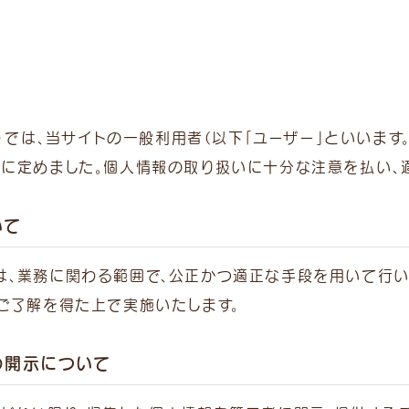
時間
月
火
水
木
金
土
日/祝
12:00
」）では、当サイトの一般利用者（以下「ユーザー」といいま
●
●
●
／
●
●
●
1:30）
に定めました。個人情報の取り扱いに十分な注意を払い、
19:00
●
●
●
／
●
●
●
いて
8:30）
、業務に関わる範囲で、公正かつ適正な手段を用いて行い
了30分前まで。 ※ 受付
ご了解を得た上で実施いたします。
別途「時間外診療費」
ます。 予めご了承くださ
の開示について