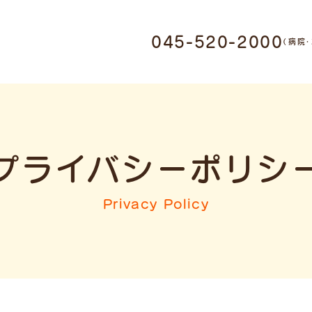
0011 神奈川県横浜市鶴
045-520-2000
（病院
1-17-9
・ホテル受付
045-520-
プライバシーポリシ
ミング受付
045-947-3006
Privacy Policy
9:00-12:00 / 15:00-
19:00
木曜日