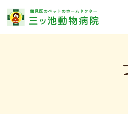
〒230-
見区上末吉
病院
TEL.
2000
トリ
TEL.
診療時間
休診日