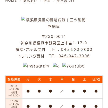
HOME
病気紹介
眼科
逆さまつげ
〒230-0011
神奈川県横浜市鶴見区上末吉1-17-9
病院・ホテル受付 TEL.
045-520-2000
トリミング受付 TEL.
045-947-3006
診療時間
月
火
水
木
金
土
日/祝
9:00
~12:00
●
●
●
／
●
●
●
（受付
～11:30）
15:00
~19:00
●
●
●
／
●
●
●
（受付