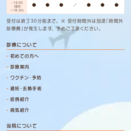
~19:00
●
●
●
／
●
●
●
（受付
～18:30）
受付は終了30分前まで。 ※ 受付時間外は別途「時間外
診療費」
が発生します。 予めご了承ください。
診療について
初めての方へ
診療案内
ワクチン・予防
避妊・去勢手術
症例紹介
病気紹介
当院について