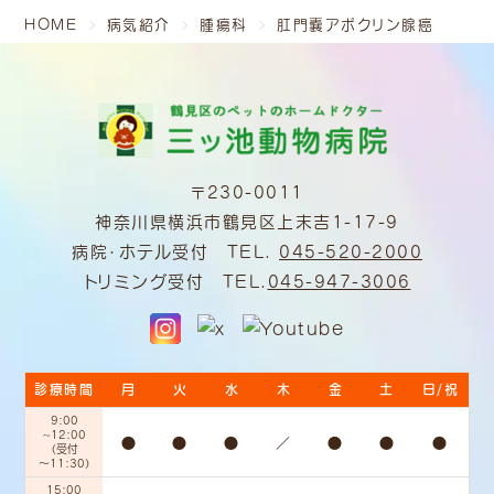
HOME
病気紹介
腫瘍科
肛門嚢アポクリン腺癌
〒230-0011
神奈川県横浜市鶴見区上末吉1-17-9
病院・ホテル受付 TEL.
045-520-2000
トリミング受付 TEL.
045-947-3006
診療時間
月
火
水
木
金
土
日/祝
9:00
~12:00
●
●
●
／
●
●
●
（受付
～11:30）
15:00