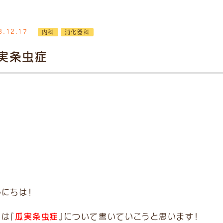
3.12.17
内科
消化器科
時間
月
火
水
木
金
土
日/祝
実条虫症
12:00
●
●
●
／
●
●
●
1:30）
19:00
●
●
●
／
●
●
●
8:30）
了30分前まで。 ※ 受付
別途「時間外診療費」
ます。 予めご了承くださ
んにちは！
瓜実条虫症
は『
』について書いていこうと思います！