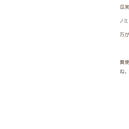
瓜
ノ
万
糞
ね。