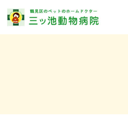
〒230-
見区上末吉
病院
TEL.
2000
トリ
TEL.
診療時間
休診日