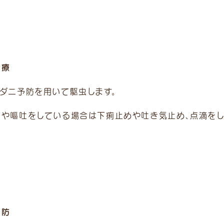
治療
ミダニ予防を用いて駆虫します。
痢や嘔吐をしている場合は下痢止めや吐き気止め、点滴をし
予防