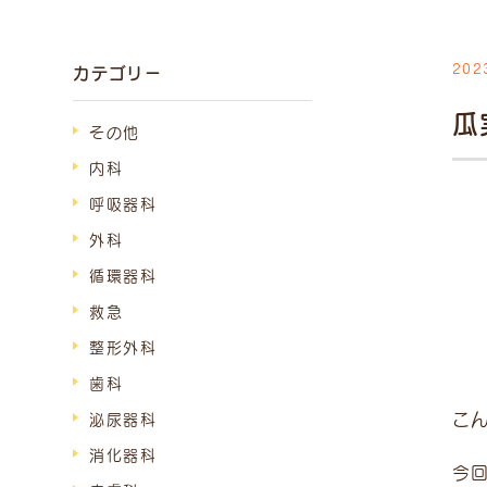
202
カテゴリー
診療
瓜
9:00
~
その他
（受付
～1
内科
呼吸器科
15:00
~
外科
（受付
～1
循環器科
救急
受付は終
時間外は
整形外科
が発生し
歯科
い。
こ
泌尿器科
消化器科
今回