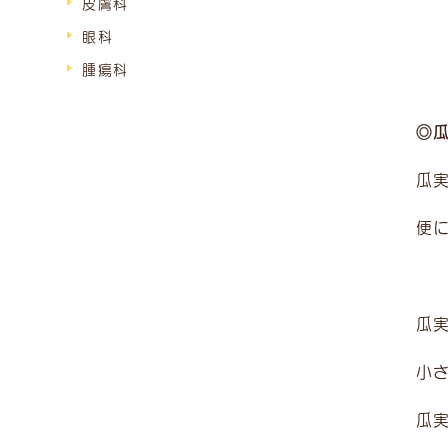
皮膚科
眼科
腫瘍科
◎
瓜
便
瓜
小
瓜