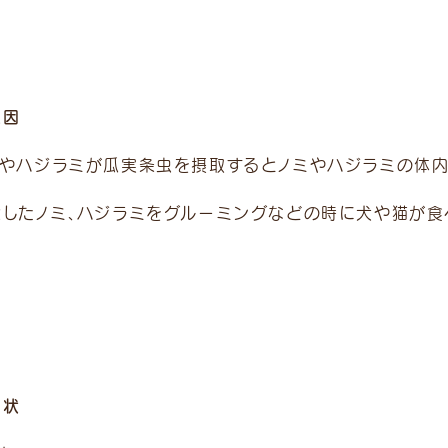
原因
ミやハジラミが瓜実条虫を摂取するとノミやハジラミの体
染したノミ、ハジラミをグルーミングなどの時に犬や猫が食
症状