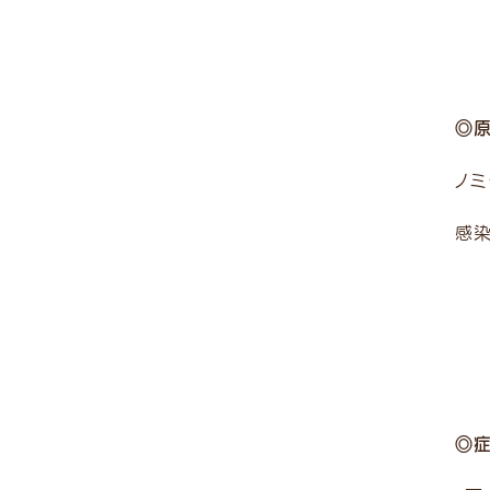
◎
ノ
感
◎