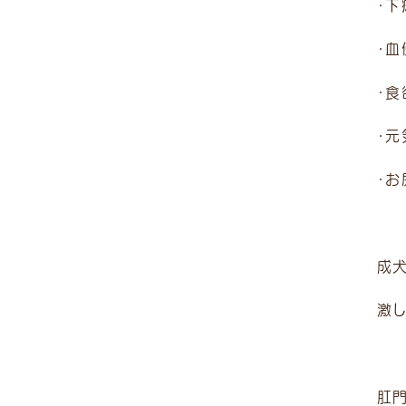
・下
・血
・食
・
・
成
激
肛