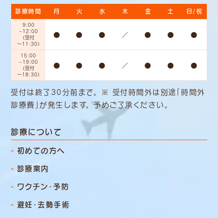
診療時間
月
火
水
木
金
土
日/祝
9:00
~12:00
●
●
●
／
●
●
●
（受付
～11:30）
15:00
~19:00
●
●
●
／
●
●
●
（受付
～18:30）
受付は終了30分前まで。 ※ 受付時間外は別途「時間外
診療費」
が発生します。 予めご了承ください。
診療について
初めての方へ
診療案内
ワクチン・予防
避妊・去勢手術