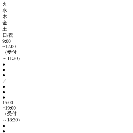
火
水
木
金
土
日/祝
9:00
~12:00
（受付
～11:30）
●
●
●
／
●
●
●
15:00
~19:00
（受付
～18:30）
●
●