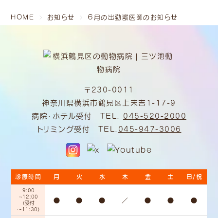
HOME
お知らせ
６月の出勤獣医師のお知らせ
〒230-0011
神奈川県横浜市鶴見区上末吉1-17-9
病院・ホテル受付 TEL.
045-520-2000
トリミング受付 TEL.
045-947-3006
診療時間
月
火
水
木
金
土
日/祝
9:00
~12:00
●
●
●
／
●
●
●
（受付
～11:30）