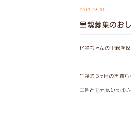
2017.08.01
里親募集のお
診療
9:00
~
仔猫ちゃんの里親を探
（受付
～1
15:00
~
（受付
～1
生後約３ヶ月の黒猫ち
受付は終
二匹とも元気いっぱい
時間外は
が発生し
い。