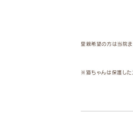
里親希望の方は当院ま
※猫ちゃんは保護した
〒230-0011 神奈川県横浜市鶴見区上末吉1-17