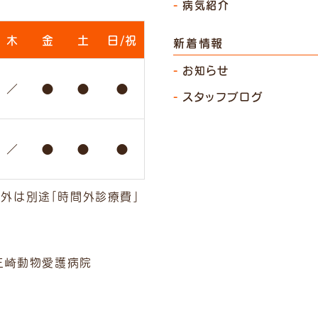
病気紹介
木
金
土
日/祝
新着情報
お知らせ
／
●
●
●
スタッフブログ
／
●
●
●
間外は別途「時間外診療費」