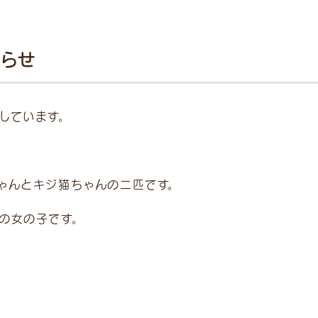
しらせ
時間
月
火
水
木
金
土
日/祝
12:00
●
●
●
／
●
●
●
しています。
1:30）
19:00
●
●
●
／
●
●
●
8:30）
ゃんとキジ猫ちゃんの二匹です。
了30分前まで。 ※ 受付
の女の子です。
別途「時間外診療費」
ます。 予めご了承くださ