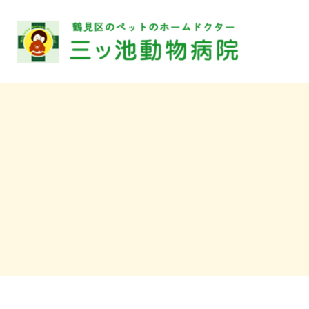
〒230-
見区上末吉
病院
TEL.
2000
トリ
TEL.
診療時間
休診日