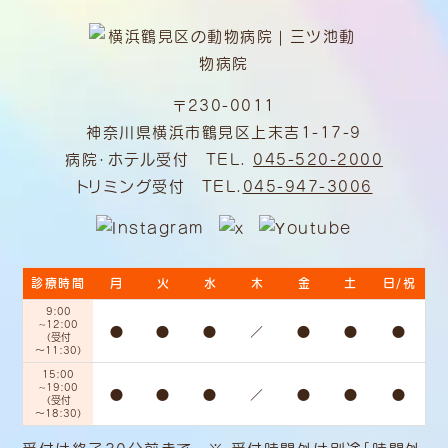
〒230-0011
神奈川県横浜市鶴見区上末吉1-17-9
病院・ホテル受付 TEL.
045-520-2000
トリミング受付 TEL.
045-947-3006
診療時間
月
火
水
木
金
土
日/祝
9:00
~12:00
●
●
●
／
●
●
●
（受付
～11:30）
15:00
~19:00
●
●
●
／
●
●
●
（受付
～18:30）