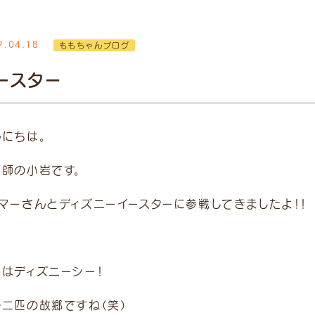
7.04.18
ももちゃんブログ
時間
月
火
水
木
金
土
日/祝
ースター
12:00
●
●
●
／
●
●
●
1:30）
んにちは。
19:00
●
●
●
／
●
●
●
8:30）
護師の小岩です。
了30分前まで。 ※ 受付
マーさんとディズニーイースターに参戦してきましたよ！！
別途「時間外診療費」
ます。 予めご了承くださ
回はディズニーシー！
の二匹の故郷ですね（笑）