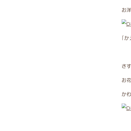
お洋
「か
さす
お
か