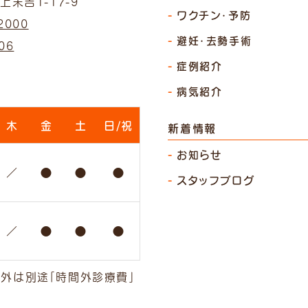
末吉1-17-9
ワクチン・予防
2000
避妊・去勢手術
06
症例紹介
病気紹介
木
金
土
日/祝
新着情報
お知らせ
／
●
●
●
スタッフブログ
／
●
●
●
間外は別途「時間外診療費」