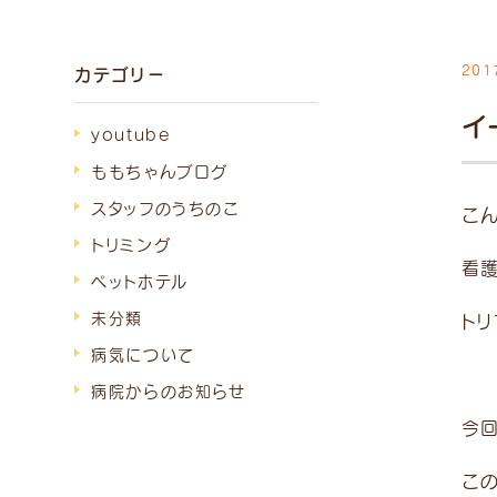
201
カテゴリー
診療
イ
9:00
~
youtube
（受付
～1
ももちゃんブログ
スタッフのうちのこ
こ
15:00
~
トリミング
（受付
～1
看
ペットホテル
未分類
受付は終
トリ
時間外は
病気について
が発生し
病院からのお知らせ
い。
今
こ