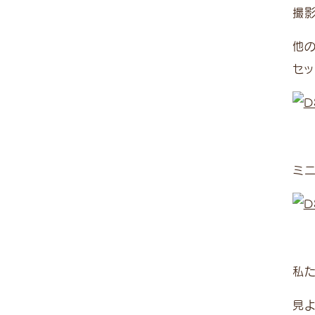
撮
他
セッ
ミ
私
見よ