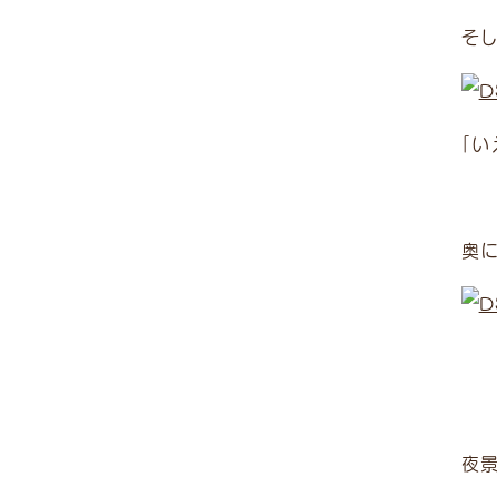
そし
「い
奥
夜