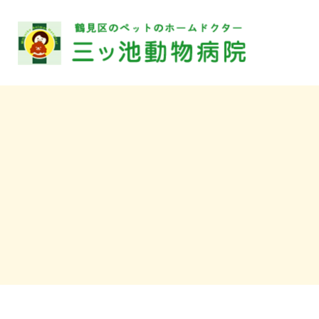
〒230-
見区上末吉
病院
TEL.
2000
トリ
TEL.
診療時間
休診日