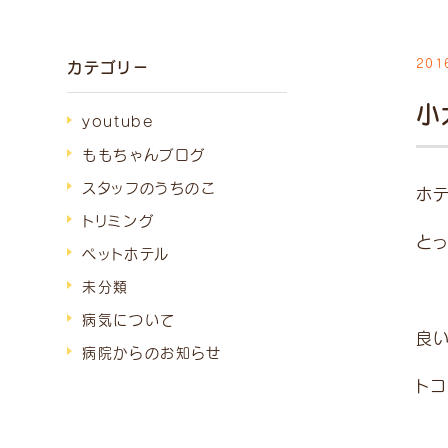
201
カテゴリー
診療
小
9:00
~
youtube
（受付
～1
ももちゃんブログ
スタッフのうちのこ
ホ
15:00
~
トリミング
（受付
～1
と
ペットホテル
未分類
受付は終
時間外は
病気について
良
が発生し
病院からのお知らせ
い。
ト