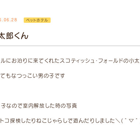
6.06.28
ペットホテル
時間
月
火
水
木
金
土
日/祝
太郎くん
12:00
●
●
●
／
●
●
●
1:30）
テルにお泊りに来てくれたスコティッシュ・フォールドの小
19:00
●
●
●
／
●
●
●
8:30）
ってもなつっこい男の子です
了30分前まで。 ※ 受付
別途「時間外診療費」
い子なので室内解放した時の写真
ます。 予めご了承くださ
コトコ探検したりねこじゃらしで遊んだりしました＼(＾▽＾