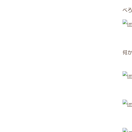
ぺろ
何か