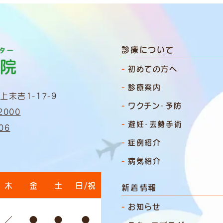
診療について
初めての方へ
診療案内
末吉1-17-9
ワクチン・予防
2000
避妊・去勢手術
06
症例紹介
病気紹介
木
金
土
日/祝
新着情報
お知らせ
／
●
●
●