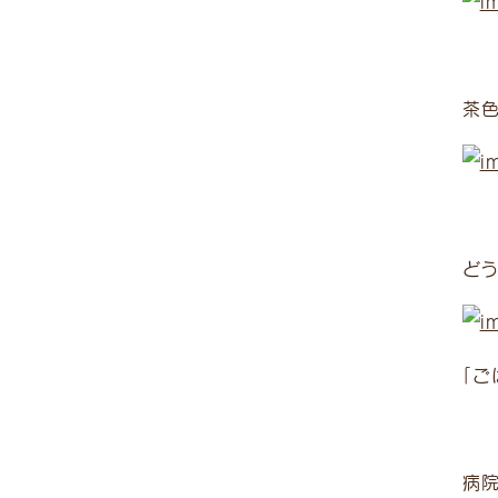
茶
ど
「ご
病