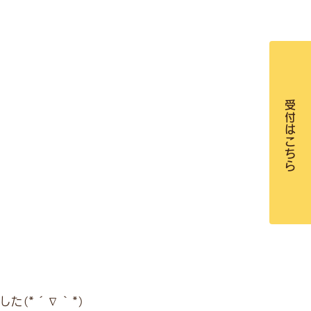
受付はこちら
た(*´∇｀*)