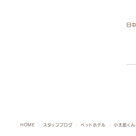
日
〒230-0011 神奈川県横浜市鶴見区上末吉1-17
病院・ホテル受付 TEL.
045-520-2000
トリミング受付 TEL.
045-947-3006
HOME
スタッフブログ
ペットホテル
小太郎くん