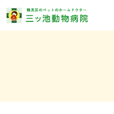
〒230-
見区上末吉
病院
TEL.
2000
トリ
TEL.
診療時間
休診日