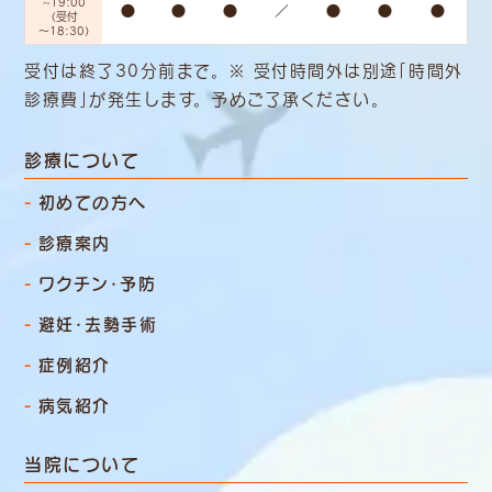
~19:00
●
●
●
／
●
●
●
（受付
～18:30）
受付は終了30分前まで。 ※ 受付時間外は別途「時間外
診療費」
が発生します。 予めご了承ください。
診療について
初めての方へ
診療案内
ワクチン・予防
避妊・去勢手術
症例紹介
病気紹介
当院について