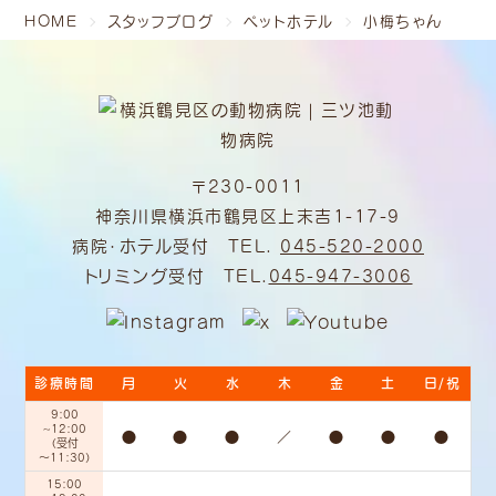
HOME
スタッフブログ
ペットホテル
小梅ちゃん
〒230-0011
神奈川県横浜市鶴見区上末吉1-17-9
病院・ホテル受付 TEL.
045-520-2000
トリミング受付 TEL.
045-947-3006
診療時間
月
火
水
木
金
土
日/祝
9:00
~12:00
●
●
●
／
●
●
●
（受付
～11:30）
15:00