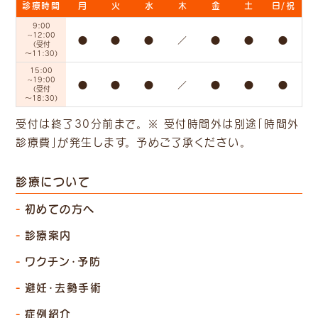
診療時間
月
火
水
木
金
土
日/祝
9:00
~12:00
●
●
●
／
●
●
●
（受付
～11:30）
15:00
~19:00
●
●
●
／
●
●
●
（受付
～18:30）
受付は終了30分前まで。 ※ 受付時間外は別途「時間外
診療費」
が発生します。 予めご了承ください。
診療について
初めての方へ
診療案内
ワクチン・予防
避妊・去勢手術
症例紹介