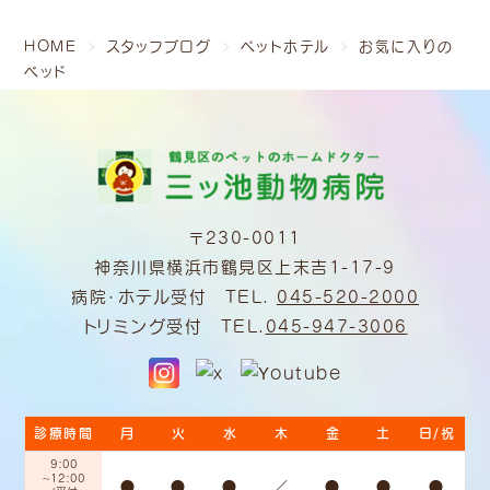
HOME
スタッフブログ
ペットホテル
お気に入りの
ベッド
〒230-0011
神奈川県横浜市鶴見区上末吉1-17-9
病院・ホテル受付 TEL.
045-520-2000
トリミング受付 TEL.
045-947-3006
診療時間
月
火
水
木
金
土
日/祝
9:00
~12:00
●
●
●
／
●
●
●