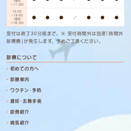
（受付
～11:30）
15:00
~19:00
●
●
●
／
●
●
●
（受付
～18:30）
受付は終了30分前まで。 ※ 受付時間外は別途「時間外
診療費」
が発生します。 予めご了承ください。
診療について
初めての方へ
診療案内
ワクチン・予防
避妊・去勢手術
症例紹介
病気紹介